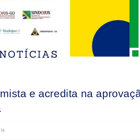
ista e acredita na aprovaçã
a
cia