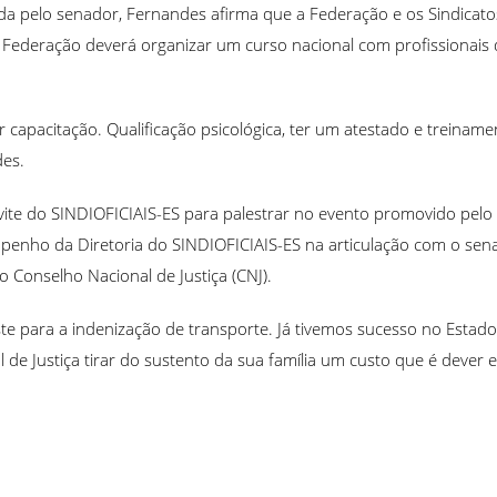
 pelo senador, Fernandes afirma que a Federação e os Sindicatos 
ederação deverá organizar um curso nacional com profissionais das 
or capacitação. Qualificação psicológica, ter um atestado e trein
des.
vite do SINDIOFICIAIS-ES para palestrar no evento promovido pelo
mpenho da Diretoria do SINDIOFICIAIS-ES na articulação com o sen
 Conselho Nacional de Justiça (CNJ).
ste para a indenização de transporte. Já tivemos sucesso no Esta
al de Justiça tirar do sustento da sua família um custo que é dever 