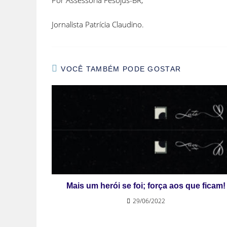
Por Assessoria Fesojus-BR,
Jornalista Patrícia Claudino.
VOCÊ TAMBÉM PODE GOSTAR
Mais um herói se foi; força aos que ficam!
29/06/2022