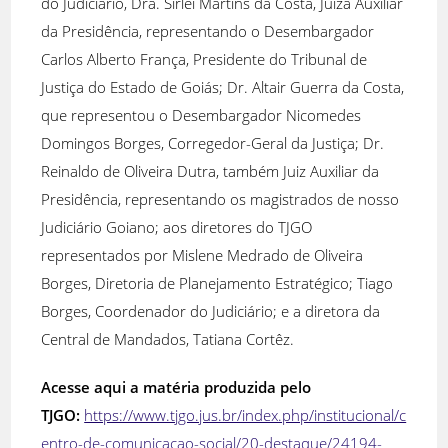
do Judiciário, Dra. Sirlei Martins da Costa, Juíza Auxiliar
da Presidência, representando o Desembargador
Carlos Alberto França, Presidente do Tribunal de
Justiça do Estado de Goiás; Dr. Altair Guerra da Costa,
que representou o Desembargador Nicomedes
Domingos Borges, Corregedor-Geral da Justiça; Dr.
Reinaldo de Oliveira Dutra, também Juiz Auxiliar da
Presidência, representando os magistrados de nosso
Judiciário Goiano; aos diretores do TJGO
representados por Mislene Medrado de Oliveira
Borges, Diretoria de Planejamento Estratégico; Tiago
Borges, Coordenador do Judiciário; e a diretora da
Central de Mandados, Tatiana Cortêz.
Acesse aqui a matéria produzida pelo
TJGO:
https://www.tjgo.jus.br/index.php/institucional/c
entro-de-comunicacao-social/20-destaque/24194-