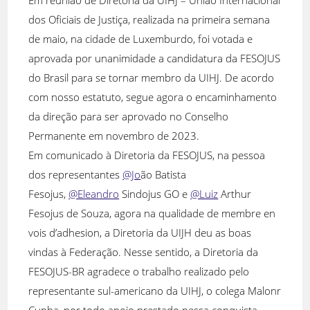
Em reunião de Diretoria da UIHJ – União Internacional
dos Oficiais de Justiça, realizada na primeira semana
de maio, na cidade de Luxemburdo, foi votada e
aprovada por unanimidade a candidatura da FESOJUS
do Brasil para se tornar membro da UIHJ. De acordo
com nosso estatuto, segue agora o encaminhamento
da direção para ser aprovado no Conselho
Permanente em novembro de 2023.
Em comunicado à Diretoria da FESOJUS, na pessoa
dos representantes
@Jo
ão Batista
Fesojus,
@Eleandro
Sindojus GO e
@Luiz
Arthur
Fesojus de Souza, agora na qualidade de membre en
vois d’adhesion, a Diretoria da UIJH deu as boas
vindas à Federação. Nesse sentido, a Diretoria da
FESOJUS-BR agradece o trabalho realizado pelo
representante sul-americano da UIHJ, o colega Malonr