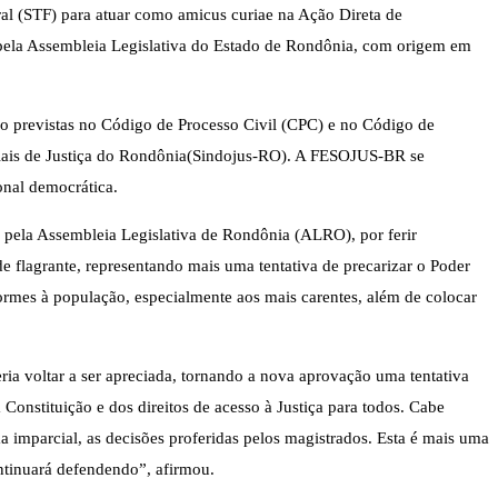
ral (STF) para atuar como amicus curiae na Ação Direta de
a pela Assembleia Legislativa do Estado de Rondônia, com origem em
não previstas no Código de Processo Civil (CPC) e no Código de
iciais de Justiça do Rondônia(Sindojus-RO). A FESOJUS-BR se
onal democrática.
l pela Assembleia Legislativa de Rondônia (ALRO), por ferir
ade flagrante, representando mais uma tentativa de precarizar o Poder
 enormes à população, especialmente aos mais carentes, além de colocar
a voltar a ser apreciada, tornando a nova aprovação uma tentativa
Constituição e dos direitos de acesso à Justiça para todos. Cabe
a imparcial, as decisões proferidas pelos magistrados. Esta é mais uma
ontinuará defendendo”, afirmou.