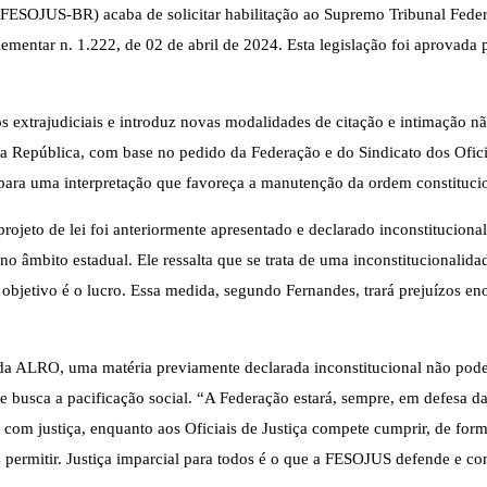
l (FESOJUS-BR) acaba de solicitar habilitação ao Supremo Tribunal Fede
lementar n. 1.222, de 02 de abril de 2024. Esta legislação foi aprovad
ios extrajudiciais e introduz novas modalidades de citação e intimação 
 da República, com base no pedido da Federação e do Sindicato dos Of
 para uma interpretação que favoreça a manutenção da ordem constituci
rojeto de lei foi anteriormente apresentado e declarado inconstituciona
l no âmbito estadual. Ele ressalta que se trata de uma inconstitucionalid
cujo objetivo é o lucro. Essa medida, segundo Fernandes, trará prejuízos
 ALRO, uma matéria previamente declarada inconstitucional não poderi
 busca a pacificação social. “A Federação estará, sempre, em defesa da 
r com justiça, enquanto aos Oficiais de Justiça compete cumprir, de form
os permitir. Justiça imparcial para todos é o que a FESOJUS defende e c