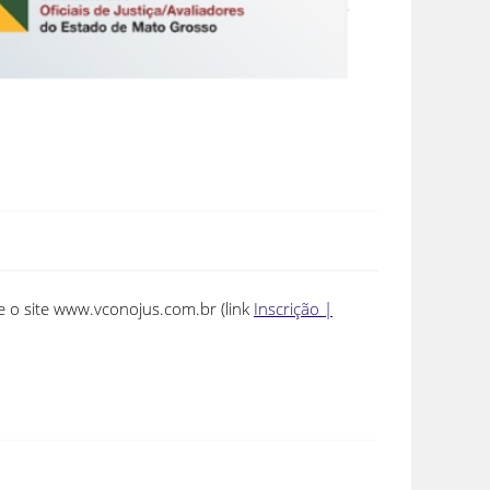
e o site www.vconojus.com.br (link
Inscrição |