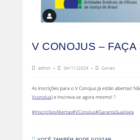
V CONOJUS – FAÇA 
admin
04/11/2024
Gerais
As inscrições para o V Conojus já estão abertas! 
Vconojus
) e inscreva-se agora mesmo! ?
#InscriçõesAbertas
#VConojus
#GarantaSuaVaga
VOCÊ TAMBÉM PODE GOSTAR