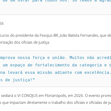
 de um Oscar para todos nós. Só temos a agrad
026
urso do presidente da Fesojus-BR, João Batista Fernandes, que 
ização dos oficiais de justiça.
mprova nossa força e união. Muitos não acredi
 um espaço de fortalecimento da categoria e d
na levará essa missão adiante com excelência.
is de justiça!”
 sediará o VI CONOJUS em Florianópolis, em 2026. O evento prome
que impactam diretamente o trabalho dos oficiais e oficialas de ju