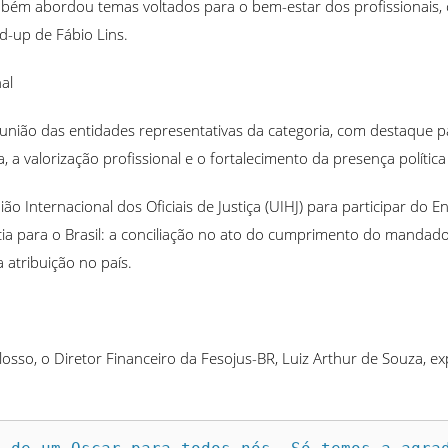
ambém abordou temas voltados para o bem-estar dos profissionais,
-up de Fábio Lins.
al
ião das entidades representativas da categoria, com destaque pa
iça, a valorização profissional e o fortalecimento da presença polít
o Internacional dos Oficiais de Justiça (UIHJ) para participar do 
ia para o Brasil: a conciliação no ato do cumprimento do mandado
 atribuição no país.
sso, o Diretor Financeiro da Fesojus-BR, Luiz Arthur de Souza, ex