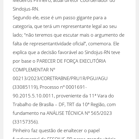
Medeiros Pinheiro, atual diretor Coordenador do
Sindojus-RN.
Segundo ele, esse é um passo gigante para a
categoria, que terá um representante legal ao seu
lado; “não teremos que escutar mais o argumento de
falta de representantividade oficial”, comemora. Ele
explica que a decisão favorável ao Sindojus-RN teve
por base o PARECER DE FORÇA EXECUTÓRIA
COMPLEMENTAR Nº
00213/2023/CORETRABNE/PRU1R/PGU/AGU
(33085119), Processo nº 0001691-
90.2015.5.10.0011, proveniente da 11ª Vara do
Trabalho de Brasília – DF, TRT da 10ª Região, com
fundamento na ANÁLISE TÉCNICA Nº 565/2023
(33157356).
Pinheiro faz questão de enaltecer o papel