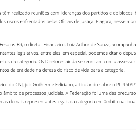
 têm realizado reuniões com lideranças dos partidos e de blocos, 
s riscos enfrentados pelos Oficiais de Justiça. E agora, nesse mom
esojus-BR, o diretor Financeiro, Luiz Arthur de Souza, acompanhado
ntantes legislativos, entre eles, em especial, podemos citar o dep
itos da categoria. Os Diretores ainda se reuniram com a assessori
os da entidade na defesa do risco de vida para a categoria.
iro do CNJ, juiz Guilherme Feliciano, articulando sobre o PL 9609/18,
no âmbito de processos judiciais. A Federação foi uma das precurs
 as demais representantes legais da categoria em âmbito nacional, 